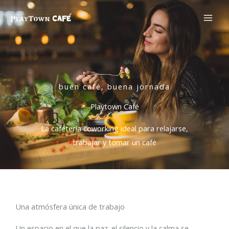
Ir
al
contenido
buen café, buena jornada
Playtown Café
La cafetería coworking ideal para relajarse,
trabajar y tomar un café
Una atmósfera única de trabajo
Un espacio en el que la paz. el silencio y la calma se